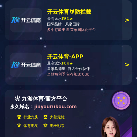
Copy Right 2013 All Right Reserved 开云在线注册
皖ICP备18008311号
网
站地图
九游j9官网入口（中国）官方网站
|
HTH体育（中国）有限公司
|
开
云直播nba_开云（中国）
|
九游（9game.com）体育·竞技游戏第一
门户网站
|
安博电子
|
九游体育·app官网首页
|
开云（中国）
Kaiyun·官方网站
|
米兰电竞
|
开云手机官方网站
|
分享
手机
顶部
分类