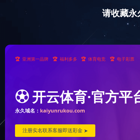
5
九游j9官网入口（中国）官方网站
|
HTH体育（中国）有限公
国）Kaiyun·官方网站
|
米兰电竞
|
开云手机官方网站
|