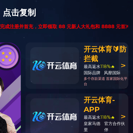
新闻中心
解决方案
在线留言
开云（中国）